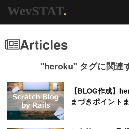
WevSTAT
.
Articles
"heroku" タグに関
【BLOG作成】he
まづきポイント