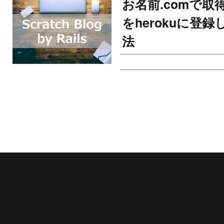
お名前.comで
をherokuに登録
法