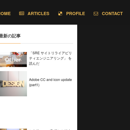
HOME
ARTICLES
PROFILE
CONTACT
最新の記事
「SRE サイトリライアビリ
ティエンジニアリング」 を
読んだ
Adobe CC and icon update
(part1)