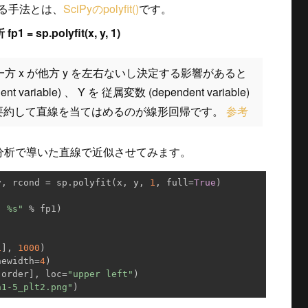
る手法とは、
SciPyのpolyfit()
です。
析
fp1 = sp.polyfit(x, y, 1)
方 x が他方 y を左右ないし決定する影響があると
 variable) 、 Y を 従属変数 (dependent variable)
要約して直線を当てはめるのが線形回帰です。
参考
回帰分析で導いた直線で近似させてみます。
v, rcond = sp.polyfit(x, y, 
1
, full=
True
)

: %s"
 % fp1)

1
], 
1000
)

newidth=
4
)

.order], loc=
"upper left"
)

h1-5_plt2.png"