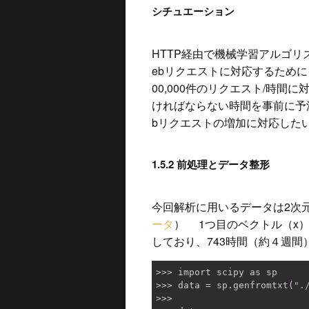
シチュエーション
HTTP経由で機械学習アルゴ
ebリクエストに対応するため
00,000件のリクエスト/時
ければならない時間を事前に予
bリクエストの増加に対応した
1.5.2 前処理とデータ整形
今回解析に用いるデータは2次
ータ
） 1つ目のベクトル（x
しており、743時間（約４週
>>> import scipy as sp

>>> data = sp.genfromtxt(
".
>>> 
