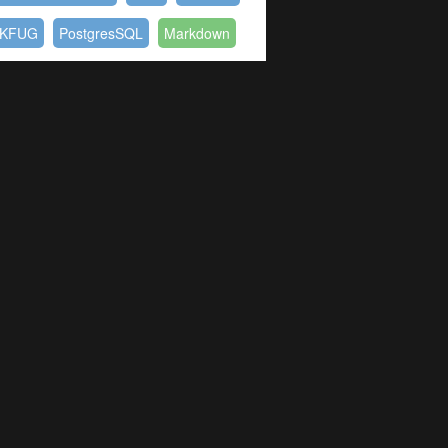
KFUG
PostgresSQL
Markdown