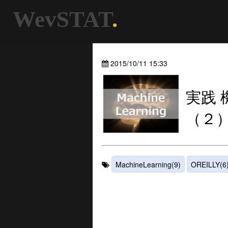
WevSTAT
.
2015/10/11 15:33
実践 
（２
MachineLearning(9)
OREILLY(6