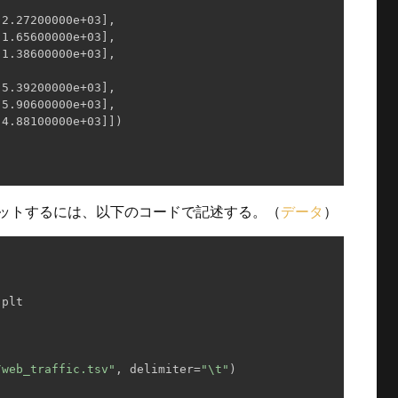
2.27200000e+03],

1.65600000e+03],

1.38600000e+03],

5.39200000e+03],

5.90600000e+03],

4.88100000e+03]])

ットするには、以下のコードで記述する。（
データ
）
 plt

/web_traffic.tsv"
, delimiter=
"\t"
)
