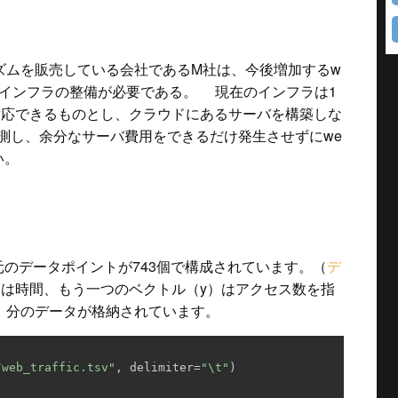
リズムを販売している会社であるM社は、今後増加するw
にインフラの整備が必要である。 現在のインフラは1
間に対応できるものとし、クラウドにあるサーバを構築しな
測し、余分なサーバ費用をできるだけ発生させずにwe
い。
元のデータポイントが743個で構成されています。（
デ
）は時間、もう一つのベクトル（y）はアクセス数を指
間）分のデータが格納されています。
/web_traffic.tsv"
, delimiter=
"\t"
)
