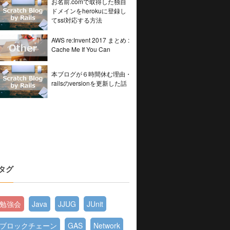
お名前.comで取得した独自
ドメインをherokuに登録し
てssl対応する方法
AWS re:Invent 2017 まとめ :
Cache Me If You Can
本ブログが６時間休む理由・
railsのversionを更新した話
タグ
勉強会
Java
JJUG
JUnit
ブロックチェーン
GAS
Network