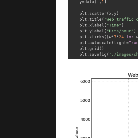
    y=data[:,
1
]

    plt.scatter(x,y)

    plt.title(
"Web traffic 
    plt.xlabel(
"Time"
)

    plt.ylabel(
"Hits/hour"
)

    plt.xticks([w*
7
*
24
for
 
    plt.autoscale(tight=
Tru
    plt.grid()

    plt.savefig(
'./images/c