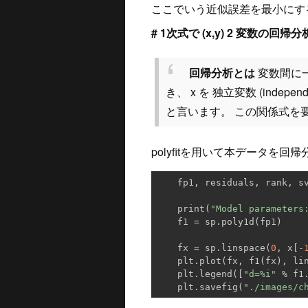
ここでいう近似誤差を最小にす
# 1次式で (x,y) 2 変数の回帰分
回帰分析とは
変数間に一
き、 x を 独立変数 (independent
と言います。 この関係式を
polyfitを用いて本データを
    fp1, residuals, rank, s
    print(
"Model parameters
    f1 = sp.poly1d(fp1)

    fx = sp.linspace(
0
, x[
-
    plt.plot(fx, f1(fx), li
    plt.legend([
"d=%i"
 % f1
    plt.savefig(
"./images/c