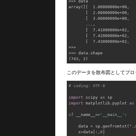
>>> data

array([[  1.00000000e+00,   
       [  2.00000000e+00,   
       [  3.00000000e+00,   
       ..., 

       [  7.41000000e+02,   
       [  7.42000000e+02,   
       [  7.43000000e+02,   
>>> 

>>> data.shape

このデータを散布図としてプロ
# coding: UTF-8
import
 scipy 
as
import
 matplotlib.pyplot 
as
if
 __name__==
'__main__'
:

    data = sp.genfromtxt(
".
    x=data[:,
0
]
