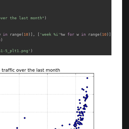
over the last month"
)

w 
in
 range(
10
)], [
'week %i'
%w 
for
 w 
in
 range(
10
)])

e
)

h1-5_plt1.png'