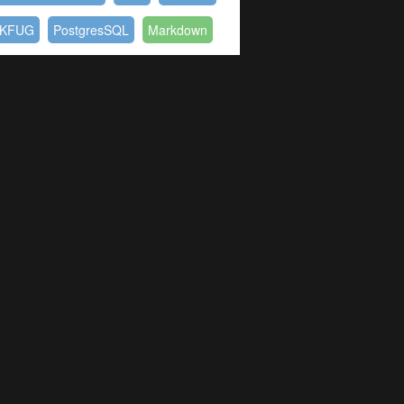
KFUG
PostgresSQL
Markdown