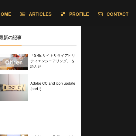
HOME
ARTICLES
PROFILE
CONTACT
最新の記事
「SRE サイトリライアビリ
ティエンジニアリング」 を
読んだ
Adobe CC and icon update
(part1)