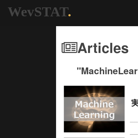
WevSTAT
.
Articles
"MachineL