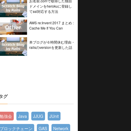
お名前.comで取得した独自
ドメインをherokuに登録し
てssl対応する方法
AWS re:Invent 2017 まとめ :
Cache Me If You Can
本ブログが６時間休む理由・
railsのversionを更新した話
タグ
勉強会
Java
JJUG
JUnit
ブロックチェーン
GAS
Network