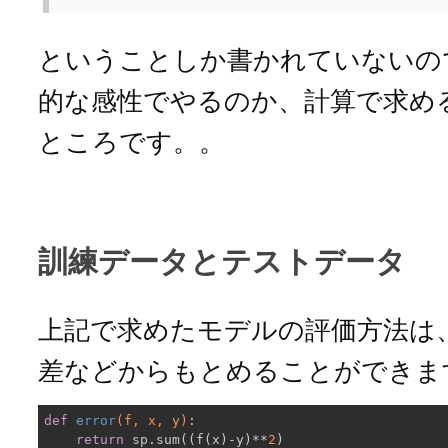
ということしか書かれていないの
的な感性でやるのか、計算で求め
ところです。。
訓練データとテストデータ
上記で求めたモデルの評価方法は
差などからもとめることができま
def
error
(f, x, y)
:
return
 sp.sum((f(x)-y)**
2
)
