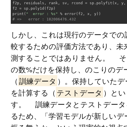
f2p, residuals, rank, sv, rcond = sp.polyfit(x, y,
f2 = sp.poly1d(f2p)

print(
"  error : %s"
# =>   error : 182006476.432
しかし、これは現行のデータでの
較するための評価方法であり、未
測することではありません。 そ
の数%だけを保持し、のこりのデ
（
訓練データ
）。保持していたデ
を計算する（
テストデータ
）とい
す。 訓練データとテストデータ
るため、「学習モデルが新しいデ