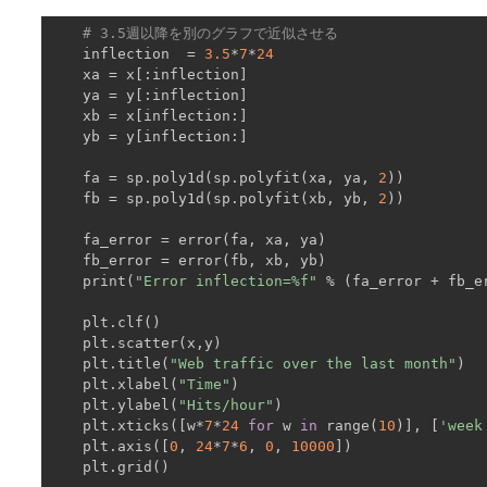
# 3.5週以降を別のグラフで近似させる
    inflection  = 
3.5
*
7
*
24
    xa = x[:inflection]

    ya = y[:inflection]

    xb = x[inflection:]

    yb = y[inflection:]

    fa = sp.poly1d(sp.polyfit(xa, ya, 
2
))

    fb = sp.poly1d(sp.polyfit(xb, yb, 
2
))

    fa_error = error(fa, xa, ya)

    fb_error = error(fb, xb, yb)

    print(
"Error inflection=%f"
 % (fa_error + fb_er
    plt.clf()

    plt.scatter(x,y)

    plt.title(
"Web traffic over the last month"
)

    plt.xlabel(
"Time"
)

    plt.ylabel(
"Hits/hour"
)

    plt.xticks([w*
7
*
24
for
 w 
in
 range(
10
)], [
'week
    plt.axis([
0
, 
24
*
7
*
6
, 
0
, 
10000
])

    plt.grid()
