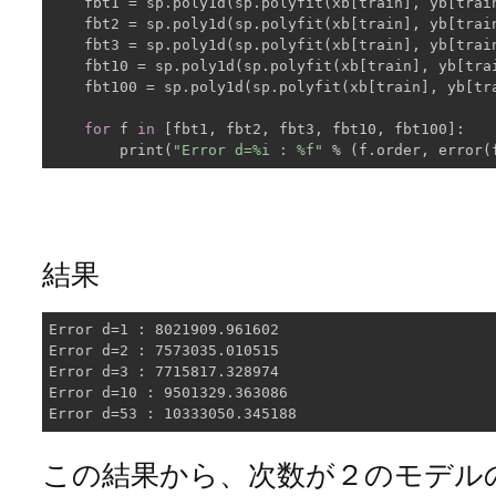
    fbt1 = sp.poly1d(sp.polyfit(xb[train], yb[trai
    fbt2 = sp.poly1d(sp.polyfit(xb[train], yb[trai
    fbt3 = sp.poly1d(sp.polyfit(xb[train], yb[trai
    fbt10 = sp.poly1d(sp.polyfit(xb[train], yb[tra
    fbt100 = sp.poly1d(sp.polyfit(xb[train], yb[tr
for
 f 
in
 [fbt1, fbt2, fbt3, fbt10, fbt100]:

        print(
"Error d=%i : %f"
結果
Error d=1 : 8021909.961602

Error d=2 : 7573035.010515

Error d=3 : 7715817.328974

Error d=10 : 9501329.363086

この結果から、次数が２のモデル