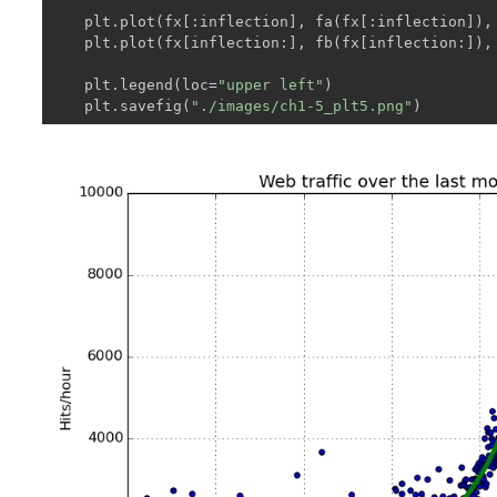
    plt.plot(fx[:inflection], fa(fx[:inflection]),
    plt.plot(fx[inflection:], fb(fx[inflection:]),
    plt.legend(loc=
"upper left"
)

    plt.savefig(
"./images/ch1-5_plt5.png"