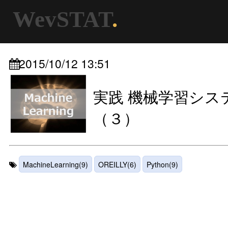
WevSTAT
.
2015/10/12 13:51
実践 機械学習シス
（３）
MachineLearning(9)
OREILLY(6)
Python(9)