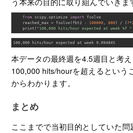
う本来の目的に取り組んでいきま
from
 scipy.optimize 
import
 fsolve

    reached_max = fsolve(fbt2 - 
100000
, 
800
) / (
7
*
    print(
"100,000 hits/hour expected at week %f "
本データの最終週を4.5週目と考え
100,000 hits/hourを超える
からわかります。
まとめ
ここまでで当初目的としていた問