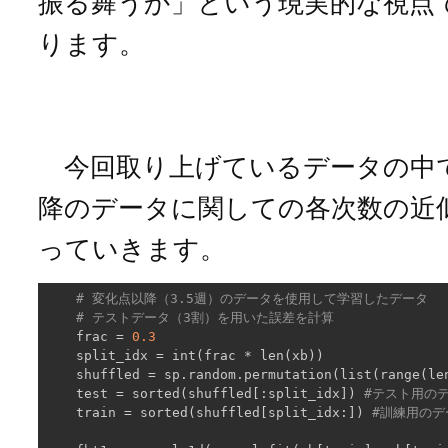
振る舞うか」という現実的な視点
ります。
今回取り上げているデータの中
降のデータに関しての各次数の近
っていきます。
# 変化点以降（3.5週）のデータを使用して学習したデータ
# テストデータ（3割）を用いた誤差を計算
    frac = 
0.3
    split_idx = int(frac * len(xb))

    shuffled = sp.random.permutation(list(range(le
    test = sorted(shuffled[:split_idx]) 
#テスト用の
    train = sorted(shuffled[split_idx:]) 
#訓練用の